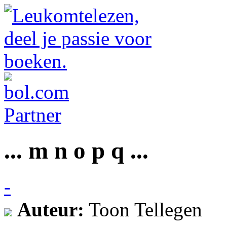
... m n o p q ...
-
Auteur:
Toon Tellegen