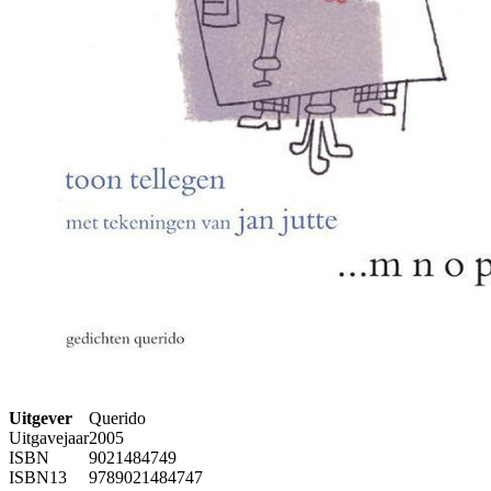
Uitgever
Querido
Uitgavejaar
2005
ISBN
9021484749
ISBN13
9789021484747