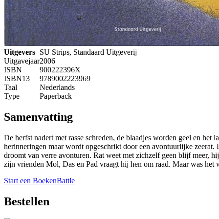
Uitgevers
SU Strips, Standaard Uitgeverij
Uitgavejaar
2006
ISBN
900222396X
ISBN13
9789002223969
Taal
Nederlands
Type
Paperback
Samenvatting
De herfst nadert met rasse schreden, de blaadjes worden geel en het l
herinneringen maar wordt opgeschrikt door een avontuurlijke zeerat. D
droomt van verre avonturen. Rat weet met zichzelf geen blijf meer, hij 
zijn vrienden Mol, Das en Pad vraagt hij hen om raad. Maar was het 
Start een BoekenBattle
Bestellen