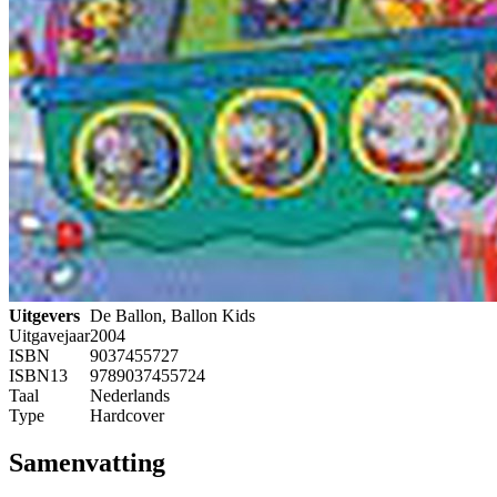
Uitgevers
De Ballon, Ballon Kids
Uitgavejaar
2004
ISBN
9037455727
ISBN13
9789037455724
Taal
Nederlands
Type
Hardcover
Samenvatting