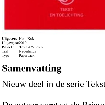
Uitgevers
Kok, Kok
Uitgavejaar
2010
ISBN13
9789043517607
Taal
Nederlands
Type
Paperback
Samenvatting
Nieuw deel in de serie Tekst
De auteur verstaat de Brie