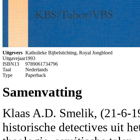
Uitgevers
Katholieke Bijbelstichting, Royal Jongbloed
Uitgavejaar
1993
ISBN13
9789061734796
Taal
Nederlands
Type
Paperback
Samenvatting
Klaas A.D. Smelik, (21-6-19
historische detectives uit h