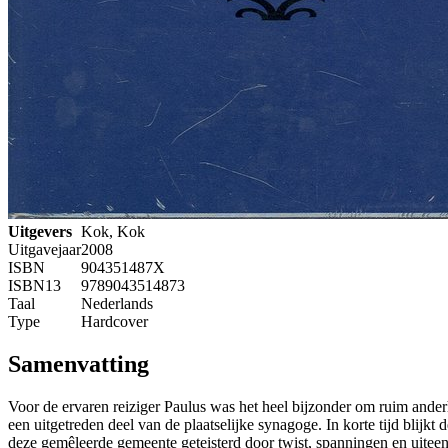
Uitgevers
Kok, Kok
Uitgavejaar
2008
ISBN
904351487X
ISBN13
9789043514873
Taal
Nederlands
Type
Hardcover
Samenvatting
Voor de ervaren reiziger Paulus was het heel bijzonder om ruim ander
een uitgetreden deel van de plaatselijke synagoge. In korte tijd bli
deze gemêleerde gemeente geteisterd door twist, spanningen en uitee