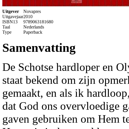
Uitgever
Novapres
Uitgavejaar
2010
ISBN13
9789063181680
Taal
Nederlands
Type
Paperback
Samenvatting
De Schotse hardloper en O
staat bekend om zijn opmer
gemaakt, en als ik hardloop, 
dat God ons overvloedige ga
gaven gebruiken om Hem te 