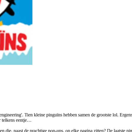
engineering'. Tien kleine pinguïns hebben samen de grootste lol. Ergen
r telkens eentje…
n die, naast de prachtige pop-ups, op elke pagina zitten? De laatste p