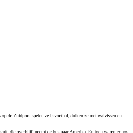
s op de Zuidpool spelen ze ijsvoetbal, duiken ze met walvissen en
inguïn die overblijft neemt de bus naar Amerika. En toen waren er nog