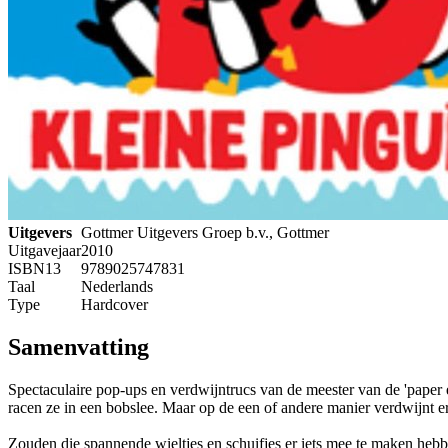
Uitgevers
Gottmer Uitgevers Groep b.v., Gottmer
Uitgavejaar
2010
ISBN13
9789025747831
Taal
Nederlands
Type
Hardcover
Samenvatting
Spectaculaire pop-ups en verdwijntrucs van de meester van de 'paper 
racen ze in een bobslee. Maar op de een of andere manier verdwijnt e
Zouden die spannende wieltjes en schuifjes er iets mee te maken hebbe