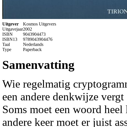
Uitgever
Kosmos Uitgevers
Uitgavejaar
2002
ISBN
9043904473
ISBN13
9789043904476
Taal
Nederlands
Type
Paperback
Samenvatting
Wie regelmatig cryptogram
een andere denkwijze vergt
Soms moet een woord heel l
andere keer moet er juist a