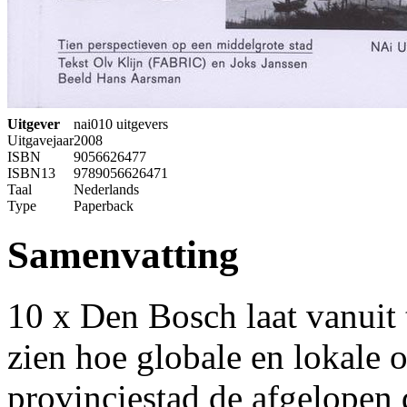
Uitgever
nai010 uitgevers
Uitgavejaar
2008
ISBN
9056626477
ISBN13
9789056626471
Taal
Nederlands
Type
Paperback
Samenvatting
10 x Den Bosch laat vanuit 
zien hoe globale en lokale 
provinciestad de afgelopen