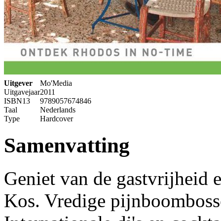
Uitgever
Mo'Media
Uitgavejaar
2011
ISBN13
9789057674846
Taal
Nederlands
Type
Hardcover
Samenvatting
Geniet van de gastvrijheid 
Kos. Vredige pijnboombosse