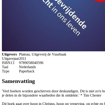
Uitgevers
Plateau, Uitgeverij de Vuurbaak
Uitgavejaar
2011
ISBN13
9789058040596
Taal
Nederlands
Type
Paperback
Samenvatting
'Veel boeken worden geschreven door deskundigen. Dit is niet zo'n boe
je delen in de bijzondere waarheden die ik ontdekte.' * Tim Chester
Dit boek gaat over hoop in Christus, hoop op vergeving, op echte en 