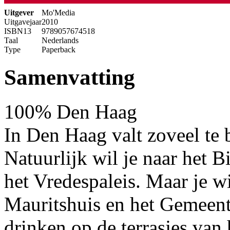
Uitgever
Mo'Media
Uitgavejaar
2010
ISBN13
9789057674518
Taal
Nederlands
Type
Paperback
Samenvatting
100% Den Haag
In Den Haag valt zoveel te 
Natuurlijk wil je naar het 
het Vredespaleis. Maar je w
Mauritshuis en het Gemeen
drinken op de terrasjes van 