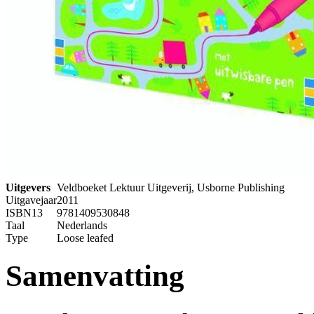
Uitgevers
Veldboeket Lektuur Uitgeverij, Usborne Publishing
Uitgavejaar
2011
ISBN13
9781409530848
Taal
Nederlands
Type
Loose leafed
Samenvatting