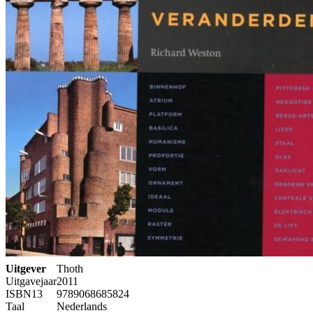
Uitgever
Thoth
Uitgavejaar
2011
ISBN13
9789068685824
Taal
Nederlands