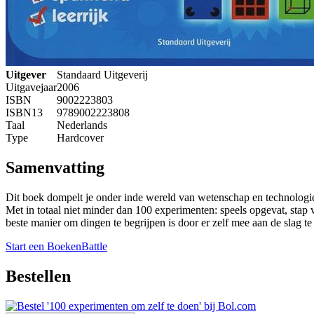
Uitgever
Standaard Uitgeverij
Uitgavejaar
2006
ISBN
9002223803
ISBN13
9789002223808
Taal
Nederlands
Type
Hardcover
Samenvatting
Dit boek dompelt je onder inde wereld van wetenschap en technologi
Met in totaal niet minder dan 100 experimenten: speels opgevat, stap 
beste manier om dingen te begrijpen is door er zelf mee aan de slag te
Start een BoekenBattle
Bestellen