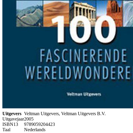
Uitgevers
Veltman Uitgevers, Veltman Uitgevers B.V.
Uitgavejaar
2005
ISBN13
9789059204423
Taal
Nederlands