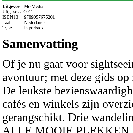
Uitgever
Mo'Media
Uitgavejaar
2011
ISBN13
9789057675201
Taal
Nederlands
Type
Paperback
Samenvatting
Of je nu gaat voor sightseei
avontuur; met deze gids op
De leukste bezienswaardighe
cafés en winkels zijn overzi
gerangschikt. Drie wandelin
ALLE MOOIE PLEKKEN. Voo