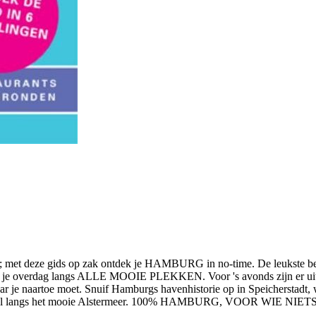
tuur; met deze gids op zak ontdek je HAMBURG in no-time. De leukste b
iden je overdag langs ALLE MOOIE PLEKKEN. Voor 's avonds zijn er uitg
rtoe moet. Snuif Hamburgs havenhistorie op in Speicherstadt, winkel
wandel langs het mooie Alstermeer. 100% HAMBURG, VOOR WIE NIE