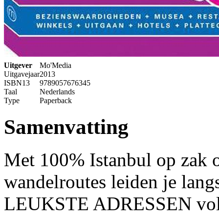
Uitgever
Mo'Media
Uitgavejaar
2013
ISBN13
9789057676345
Taal
Nederlands
Type
Paperback
Samenvatting
Met 100% Istanbul op zak on
wandelroutes leiden je l
LEUKSTE ADRESSEN volg