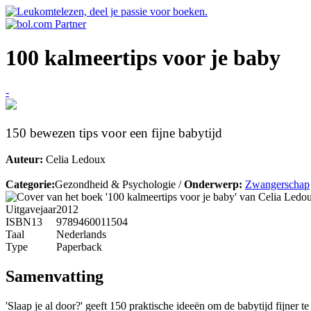
100 kalmeertips voor je baby
-
150 bewezen tips voor een fijne babytijd
Auteur:
Celia Ledoux
Categorie:
Gezondheid & Psychologie /
Onderwerp:
Zwangerschap
Uitgavejaar
2012
ISBN13
9789460011504
Taal
Nederlands
Type
Paperback
Samenvatting
'Slaap je al door?' geeft 150 praktische ideeën om de babytijd fijner 