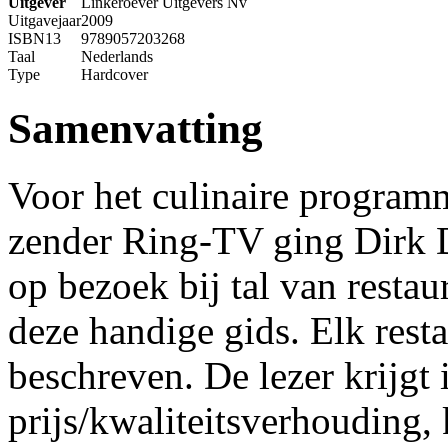
Uitgever
Linkeroever Uitgevers Nv
Uitgavejaar
2009
ISBN13
9789057203268
Taal
Nederlands
Type
Hardcover
Samenvatting
Voor het culinaire program
zender Ring-TV ging Dirk 
op bezoek bij tal van restaur
deze handige gids. Elk rest
beschreven. De lezer krijgt
prijs/kwaliteitsverhouding, 