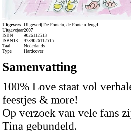
Uitgevers
Uitgeverij De Fontein, de Fontein Jeugd
Uitgavejaar
2007
ISBN
9026112513
ISBN13
9789026112515
Taal
Nederlands
Type
Hardcover
Samenvatting
100% Love staat vol verhale
feestjes & more!
Op verzoek van vele fans zi
Tina gebundeld.