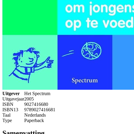
Uitgever
Het Spectrum
Uitgavejaar
2005
ISBN
9027416680
ISBN13
9789027416681
Taal
Nederlands
Type
Paperback
Samenvatting