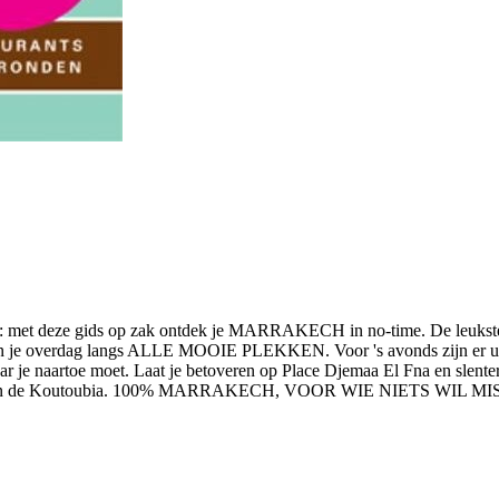
uur: met deze gids op zak ontdek je MARRAKECH in no-time. De leukste
iden je overdag langs ALLE MOOIE PLEKKEN. Voor 's avonds zijn er uit
artoe moet. Laat je betoveren op Place Djemaa El Fna en slenter lan
uinen van de Koutoubia. 100% MARRAKECH, VOOR WIE NIETS WIL M