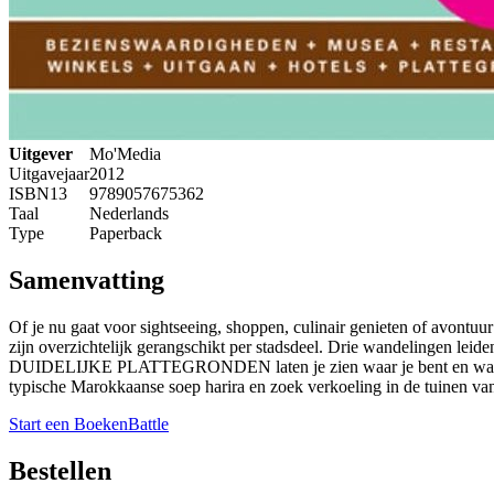
Uitgever
Mo'Media
Uitgavejaar
2012
ISBN13
9789057675362
Taal
Nederlands
Type
Paperback
Samenvatting
Of je nu gaat voor sightseeing, shoppen, culinair genieten of avont
zijn overzichtelijk gerangschikt per stadsdeel. Drie wandelingen le
DUIDELIJKE PLATTEGRONDEN laten je zien waar je bent en waar je na
typische Marokkaanse soep harira en zoek verkoeling in de t
Start een BoekenBattle
Bestellen