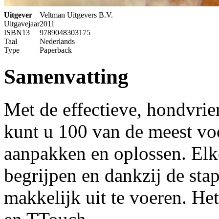
Uitgever
Veltman Uitgevers B.V.
Uitgavejaar
2011
ISBN13
9789048303175
Taal
Nederlands
Type
Paperback
Samenvatting
Met de effectieve, hondvrie
kunt u 100 van de meest v
aanpakken en oplossen. Elke
begrijpen en dankzij de st
makkelijk uit te voeren. He