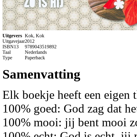
Uitgevers
Kok, Kok
Uitgavejaar
2012
ISBN13
9789043519892
Taal
Nederlands
Type
Paperback
Samenvatting
Elk boekje heeft een eigen 
100% goed: God zag dat he
100% mooi: jij bent mooi zo
100% echt: God is echt, jij