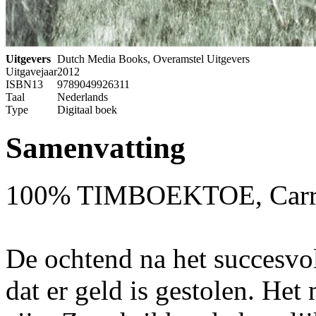
Uitgevers
Dutch Media Books, Overamstel Uitgevers
Uitgavejaar
2012
ISBN13
9789049926311
Taal
Nederlands
Type
Digitaal boek
Samenvatting
100% TIMBOEKTOE, Carry
De ochtend na het succesvol
dat er geld is gestolen. He