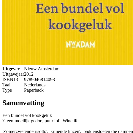
Uitgever
Nieuw Amsterdam
Uitgavejaar
2012
ISBN13
9789046814093
Taal
Nederlands
Type
Paperback
Samenvatting
Een bundel vol kookgeluk
'Geen moeilijk gedoe, puur lol!' Winelife
'Zomerzwetende risotto', 'kruiende linzen', 'paddenstoelen die dampen