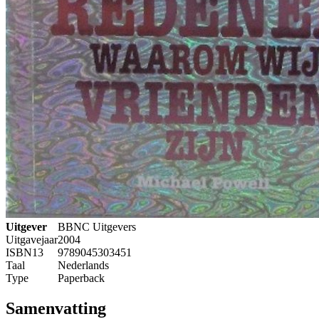
Uitgever
BBNC Uitgevers
Uitgavejaar
2004
ISBN13
9789045303451
Taal
Nederlands
Type
Paperback
Samenvatting