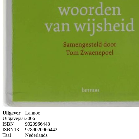
Uitgever
Lannoo
Uitgavejaar
2006
ISBN
9020966448
ISBN13
9789020966442
Taal
Nederlands