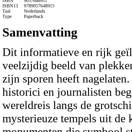
ISBN
9057648911
ISBN13
9789057648915
Taal
Nederlands
Type
Paperback
Samenvatting
Dit informatieve en rijk geï
veelzijdig beeld van plekke
zijn sporen heeft nagelaten
historici en journalisten be
wereldreis langs de grotschi
mysterieuze tempels uit de 
monumenten die symbool s