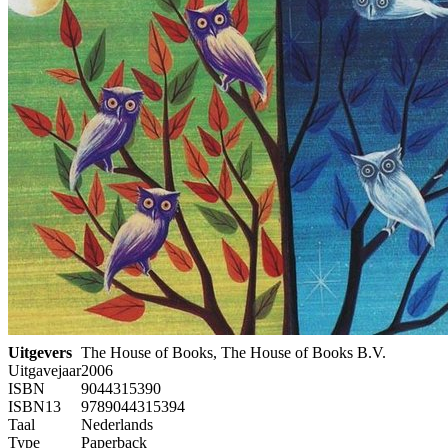
Uitgevers
The House of Books, The House of Books B.V.
Uitgavejaar
2006
ISBN
9044315390
ISBN13
9789044315394
Taal
Nederlands
Type
Paperback