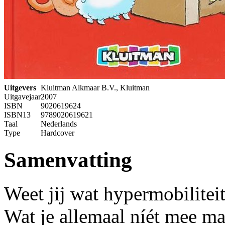
Uitgevers
Kluitman Alkmaar B.V., Kluitman
Uitgavejaar
2007
ISBN
9020619624
ISBN13
9789020619621
Taal
Nederlands
Type
Hardcover
Samenvatting
Weet jij wat hypermobiliteit
Wat je allemaal níét mee m