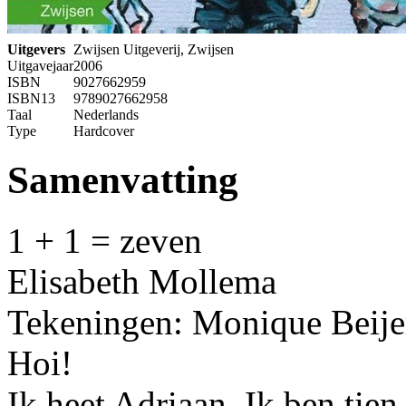
Uitgevers
Zwijsen Uitgeverij, Zwijsen
Uitgavejaar
2006
ISBN
9027662959
ISBN13
9789027662958
Taal
Nederlands
Type
Hardcover
Samenvatting
1 + 1 = zeven
Elisabeth Mollema
Tekeningen: Monique Beije
Hoi!
Ik heet Adriaan. Ik ben tien