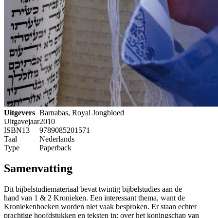
Uitgevers
Barnabas, Royal Jongbloed
Uitgavejaar
2010
ISBN13
9789085201571
Taal
Nederlands
Type
Paperback
Samenvatting
Dit bijbelstudiemateriaal bevat twintig bijbelstudies aan de
hand van 1 & 2 Kronieken. Een interessant thema, want de
Kroniekenboeken worden niet vaak besproken. Er staan echter
prachtige hoofdstukken en teksten in: over het koningschap van