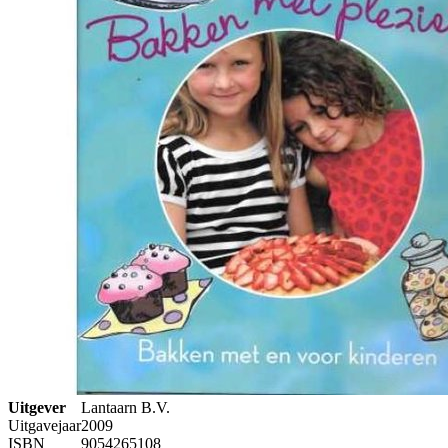
Uitgever
Lantaarn B.V.
Uitgavejaar
2009
ISBN
9054265108