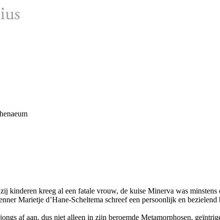
thenaeum
 kinderen kreeg al een fatale vrouw, de kuise Minerva was minstens even
ius kenner Marietje d’Hane-Scheltema schreef een persoonlijk en bezielen
 jongs af aan, dus niet alleen in zijn beroemde Metamorphosen, geïntri