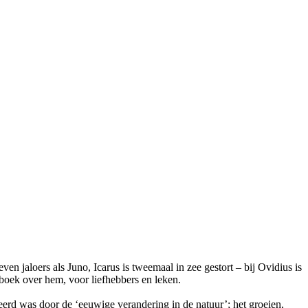
 jaloers als Juno, Icarus is tweemaal in zee gestort – bij Ovidius is
d boek over hem, voor liefhebbers en leken.
geerd was door de ‘eeuwige verandering in de natuur’; het groeien,