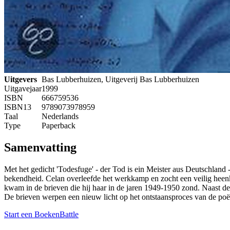
Uitgevers
Bas Lubberhuizen, Uitgeverij Bas Lubberhuizen
Uitgavejaar
1999
ISBN
666759536
ISBN13
9789073978959
Taal
Nederlands
Type
Paperback
Samenvatting
Met het gedicht 'Todesfuge' - der Tod is ein Meister aus Deutschland
bekendheid. Celan overleefde het werkkamp en zocht een veilig heenko
kwam in de brieven die hij haar in de jaren 1949-1950 zond. Naast de t
De brieven werpen een nieuw licht op het ontstaansproces van de poë
Start een BoekenBattle