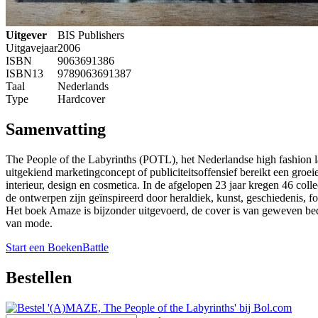
Uitgever
BIS Publishers
Uitgavejaar
2006
ISBN
9063691386
ISBN13
9789063691387
Taal
Nederlands
Type
Hardcover
Samenvatting
The People of the Labyrinths (POTL), het Nederlandse high fashion l
uitgekiend marketingconcept of publiciteitsoffensief bereikt een gro
interieur, design en cosmetica. In de afgelopen 23 jaar kregen 46 coll
de ontwerpen zijn geïnspireerd door heraldiek, kunst, geschiedenis, f
Het boek Amaze is bijzonder uitgevoerd, de cover is van geweven bed
van mode.
Start een BoekenBattle
Bestellen