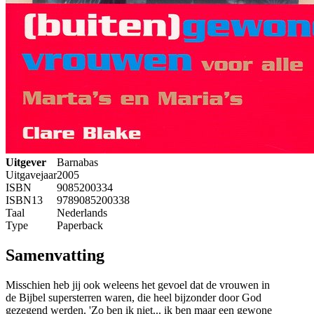
Uitgever
Barnabas
Uitgavejaar
2005
ISBN
9085200334
ISBN13
9789085200338
Taal
Nederlands
Type
Paperback
Samenvatting
Misschien heb jij ook weleens het gevoel dat de vrouwen in
de Bijbel supersterren waren, die heel bijzonder door God
gezegend werden. 'Zo ben ik niet... ik ben maar een gewone