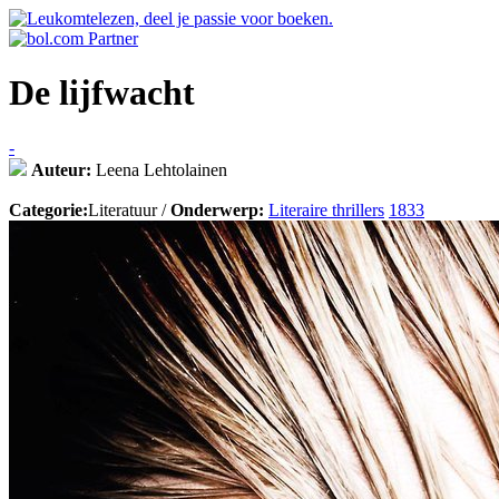
De lijfwacht
-
Auteur:
Leena Lehtolainen
Categorie:
Literatuur /
Onderwerp:
Literaire thrillers
1833