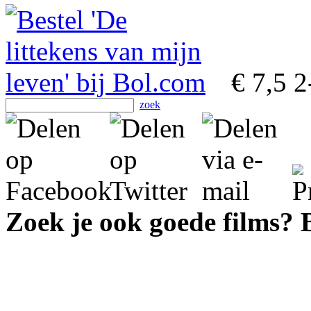
€ 7,5
2
zoek
Zoek je ook goede films?