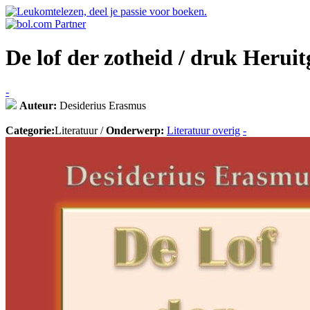
De lof der zotheid / druk Herui
-
Auteur:
Desiderius Erasmus
Categorie:
Literatuur /
Onderwerp:
Literatuur overig
-