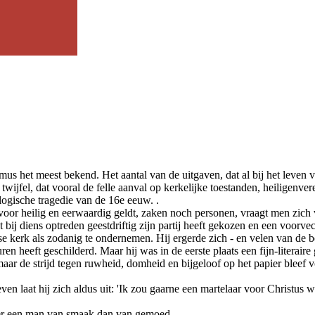
het meest bekend. Het aantal van de uitgaven, dat al bij het leven van 
 twijfel, dat vooral de felle aanval op kerkelijke toestanden, heiligenve
ogische tragedie van de 16e eeuw. .
or heilig en eerwaardig geldt, zaken noch personen, vraagt men zich vo
iet bij diens optreden geestdriftig zijn partij heeft gekozen en een voo
 kerk als zodanig te ondernemen. Hij ergerde zich - en velen van de b
leuren heeft geschilderd. Maar hij was in de eerste plaats een fijn-litera
, maar de strijd tegen ruwheid, domheid en bijgeloof op het papier blee
n laat hij zich aldus uit: 'Ik zou gaarne een martelaar voor Christus wi
er een man van smaak dan van gemoed.