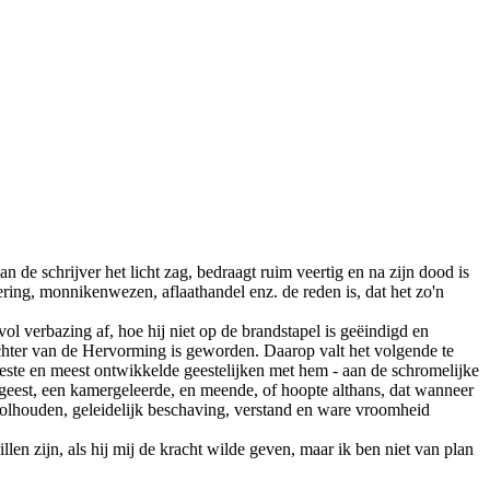
de schrijver het licht zag, bedraagt ruim veertig en na zijn dood is
rering, monnikenwezen, aflaathandel enz. de reden is, dat het zo'n
l verbazing af, hoe hij niet op de brandstapel is geëindigd en
rvechter van de Hervorming is geworden. Daarop valt het volgende te
este en meest ontwikkelde geestelijken met hem - aan de schromelijke
ire geest, een kamergeleerde, en meende, of hoopte althans, dat wanneer
f volhouden, geleidelijk beschaving, verstand en ware vroomheid
llen zijn, als hij mij de kracht wilde geven, maar ik ben niet van plan