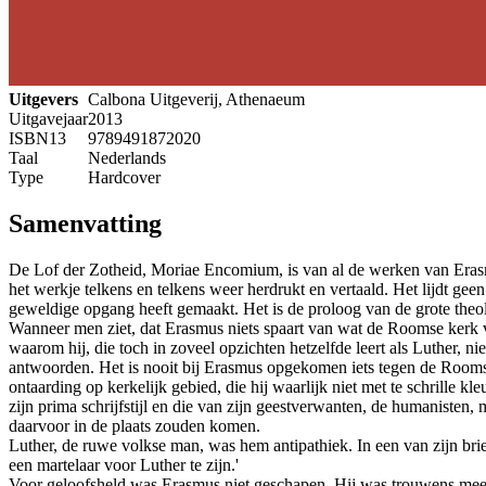
Uitgevers
Calbona Uitgeverij, Athenaeum
Uitgavejaar
2013
ISBN13
9789491872020
Taal
Nederlands
Type
Hardcover
Samenvatting
De Lof der Zotheid, Moriae Encomium, is van al de werken van Erasmus 
het werkje telkens en telkens weer herdrukt en vertaald. Het lijdt geen
geweldige opgang heeft gemaakt. Het is de proloog van de grote theol
Wanneer men ziet, dat Erasmus niets spaart van wat de Roomse kerk vo
waarom hij, die toch in zoveel opzichten hetzelfde leert als Luther, n
antwoorden. Het is nooit bij Erasmus opgekomen iets tegen de Roomse
ontaarding op kerkelijk gebied, die hij waarlijk niet met te schrille k
zijn prima schrijfstijl en die van zijn geestverwanten, de humanisten
daarvoor in de plaats zouden komen.
Luther, de ruwe volkse man, was hem antipathiek. In een van zijn brieve
een martelaar voor Luther te zijn.'
Voor geloofsheld was Erasmus niet geschapen. Hij was trouwens me