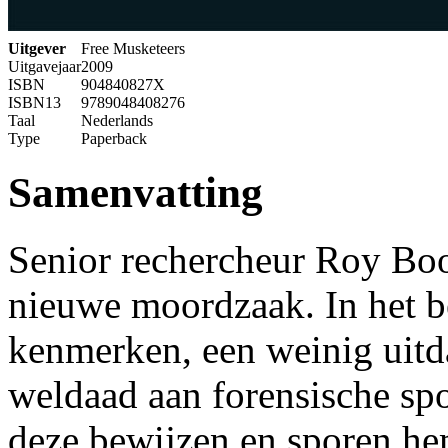
Uitgever
Free Musketeers
Uitgavejaar
2009
ISBN
904840827X
ISBN13
9789048408276
Taal
Nederlands
Type
Paperback
Samenvatting
Senior rechercheur Roy Boo
nieuwe moordzaak. In het be
kenmerken, een weinig uitd
weldaad aan forensische spor
deze bewijzen en sporen he