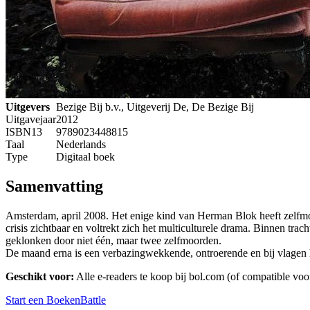
Uitgevers
Bezige Bij b.v., Uitgeverij De, De Bezige Bij
Uitgavejaar
2012
ISBN13
9789023448815
Taal
Nederlands
Type
Digitaal boek
Samenvatting
Amsterdam, april 2008. Het enige kind van Herman Blok heeft zelfmo
crisis zichtbaar en voltrekt zich het multiculturele drama. Binnen tr
geklonken door niet één, maar twee zelfmoorden.
De maand erna is een verbazingwekkende, ontroerende en bij vlagen hi
Geschikt voor:
Alle e-readers te koop bij bol.com (of compatible vo
Start een BoekenBattle