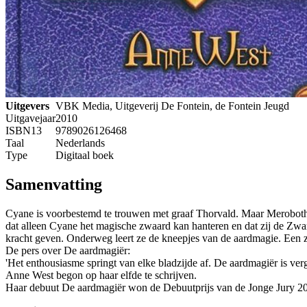
Uitgevers
VBK Media, Uitgeverij De Fontein, de Fontein Jeugd
Uitgavejaar
2010
ISBN13
9789026126468
Taal
Nederlands
Type
Digitaal boek
Samenvatting
Cyane is voorbestemd te trouwen met graaf Thorvald. Maar Meroboth, 
dat alleen Cyane het magische zwaard kan hanteren en dat zij de Zw
kracht geven. Onderweg leert ze de kneepjes van de aardmagie. Een zi
De pers over De aardmagiër:
'Het enthousiasme springt van elke bladzijde af. De aardmagiër is ver
Anne West begon op haar elfde te schrijven.
Haar debuut De aardmagiër won de Debuutprijs van de Jonge Jury 2