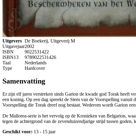
Uitgevers
De Boekerij, Uitgeverij M
Uitgavejaar
2002
ISBN
9022531422
ISBN13
9789022531426
Taal
Nederlands
Type
Hardcover
Samenvatting
Er zijn elf jaren verstreken sinds Garion de kwade god Torak heeft v
een koning. Op een dag spreekt de Stem van de Voorspelling vanuit de
Voorspelling die Torak dreef nog bestaat. Wederom wordt Garion een pi
De Mallorea-serie is het vervolg op de Kronieken van Belgarion, waarm
tegen de achtergrond van de zevenduizendjarige strijd tussen goden,
Geschikt voor:
13 - 15 jaar