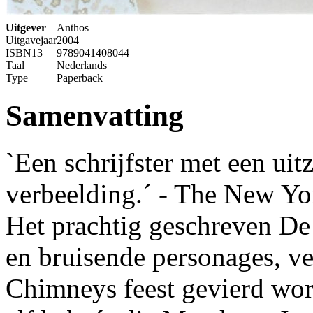
Uitgever
Anthos
Uitgavejaar
2004
ISBN13
9789041408044
Taal
Nederlands
Type
Paperback
Samenvatting
`Een schrijfster met een uit
verbeelding.´ - The New Y
Het prachtig geschreven D
en bruisende personages, ver
Chimneys feest gevierd wor