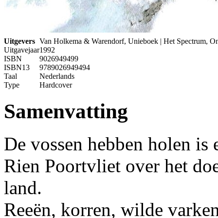
Uitgevers
Van Holkema & Warendorf, Unieboek | Het Spectrum, On
Uitgavejaar
1992
ISBN
9026949499
ISBN13
9789026949494
Taal
Nederlands
Type
Hardcover
Samenvatting
De vossen hebben holen is 
Rien Poortvliet over het doe
land.
Reeën, korren, wilde varke